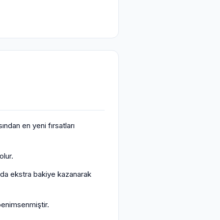
dan en yeni fırsatları
olur.
rımda ekstra bakiye kazanarak
benimsenmiştir.