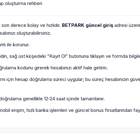
p oluşturma rehberi
son derece kolay ve hızlıdır.
BETPARK güncel giriş
adresi üzeri
bınızı oluşturabilirsiniz.
antı ile korunur.
din, sağ üst köşedeki “Kayıt Ol” butonuna tıklayın ve formda bilgile
ulama kodunu girerek hesabınızı aktif hale getirin.
i için hesap doğrulama süreci uygular; bu süreç hesabınızın güvenli
 doğrulama genellikle 12‑24 saat içinde tamamlanır.
mobil erişim, hızlı banka işlemleri ve güncel bonus fırsatlarından fay