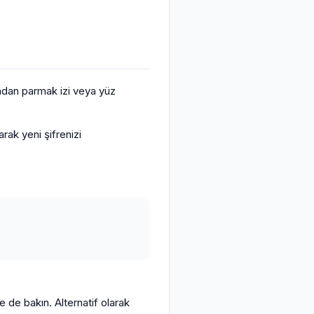
madan parmak izi veya yüz
arak yeni şifrenizi
 de bakın. Alternatif olarak