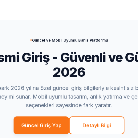
Güncel ve Mobil Uyumlu Bahis Platformu
mi Giriş - Güvenli ve 
2026
ark 2026 yılına özel güncel giriş bilgileriyle kesintisiz 
eyimi sunar. Mobil uyumlu tasarım, anlık yatırma ve ç
seçenekleri sayesinde fark yaratır.
Güncel Giriş Yap
Detaylı Bilgi