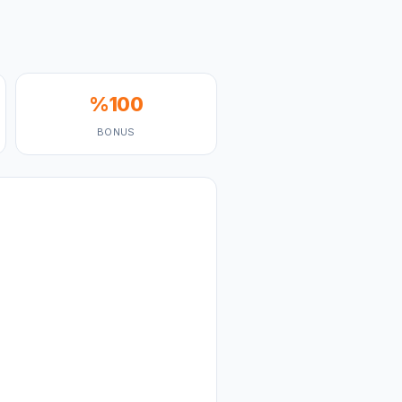
%100
BONUS