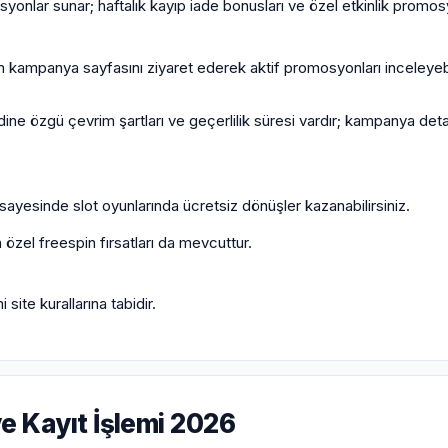
yonlar sunar; haftalık kayıp iade bonusları ve özel etkinlik promos
kampanya sayfasını ziyaret ederek aktif promosyonları inceleyebil
e özgü çevrim şartları ve geçerlilik süresi vardır; kampanya deta
ayesinde slot oyunlarında ücretsiz dönüşler kazanabilirsiniz.
in özel freespin fırsatları da mevcuttur.
ite kurallarına tabidir.
 Kayıt İşlemi 2026