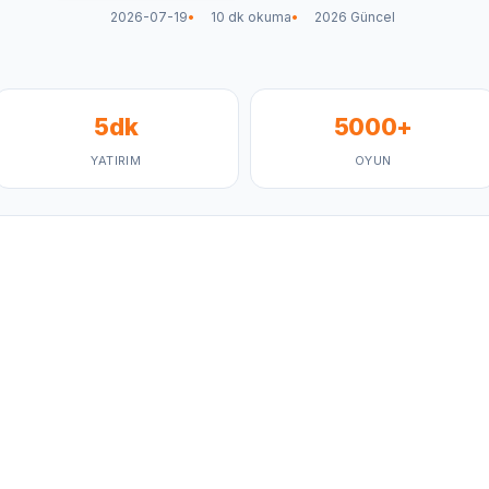
2026-07-19
10 dk okuma
2026 Güncel
5dk
5000+
YATIRIM
OYUN