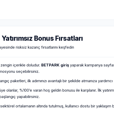
 Yatırımsız Bonus Fırsatları
ayesinde risksiz kazanç fırsatlarını keşfedin
 zengin içerikle doludur.
BETPARK giriş
yaparak kampanya sayfasın
omosyonu seçebilirsiniz.
angıç paketleri, ilk adımınızı avantajlı bir şekilde atmanıza yardımcı 
ye olanlar, %100’e varan hoş geldin bonusu ile karşılanır. İlk yatı
başlangıç yapabilirsiniz.
sektörel ortalamanın altında tutulmuş, kullanıcı dostu bir yaklaşım 