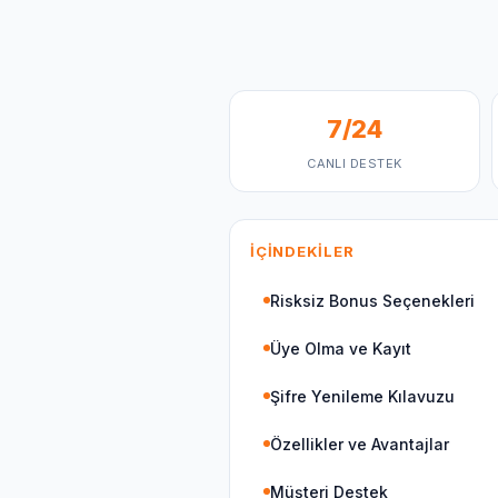
7/24
CANLI DESTEK
İÇINDEKILER
Risksiz Bonus Seçenekleri
Üye Olma ve Kayıt
Şifre Yenileme Kılavuzu
Özellikler ve Avantajlar
Müşteri Destek