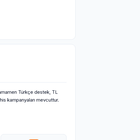
r. Tamamen Türkçe destek, TL
his kampanyaları mevcuttur.