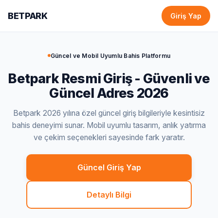
BETPARK
Giriş Yap
Güncel ve Mobil Uyumlu Bahis Platformu
Betpark Resmi Giriş - Güvenli ve
Güncel Adres 2026
Betpark 2026 yılına özel güncel giriş bilgileriyle kesintisiz
bahis deneyimi sunar. Mobil uyumlu tasarım, anlık yatırma
ve çekim seçenekleri sayesinde fark yaratır.
Güncel Giriş Yap
Detaylı Bilgi