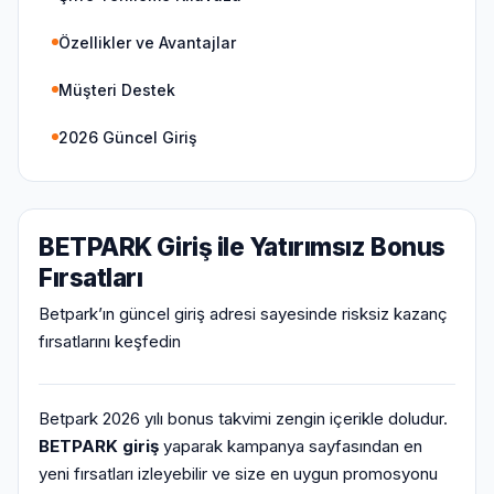
Özellikler ve Avantajlar
Müşteri Destek
2026 Güncel Giriş
BETPARK Giriş ile Yatırımsız Bonus
Fırsatları
Betpark’ın güncel giriş adresi sayesinde risksiz kazanç
fırsatlarını keşfedin
Betpark 2026 yılı bonus takvimi zengin içerikle doludur.
BETPARK giriş
yaparak kampanya sayfasından en
yeni fırsatları izleyebilir ve size en uygun promosyonu