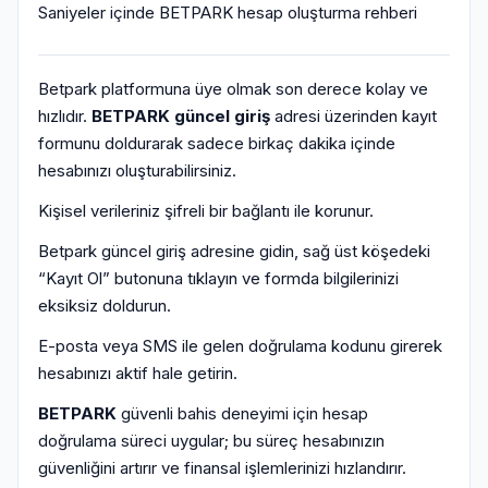
Saniyeler içinde BETPARK hesap oluşturma rehberi
Betpark platformuna üye olmak son derece kolay ve
hızlıdır.
BETPARK güncel giriş
adresi üzerinden kayıt
formunu doldurarak sadece birkaç dakika içinde
hesabınızı oluşturabilirsiniz.
Kişisel verileriniz şifreli bir bağlantı ile korunur.
Betpark güncel giriş adresine gidin, sağ üst köşedeki
“Kayıt Ol” butonuna tıklayın ve formda bilgilerinizi
eksiksiz doldurun.
E-posta veya SMS ile gelen doğrulama kodunu girerek
hesabınızı aktif hale getirin.
BETPARK
güvenli bahis deneyimi için hesap
doğrulama süreci uygular; bu süreç hesabınızın
güvenliğini artırır ve finansal işlemlerinizi hızlandırır.