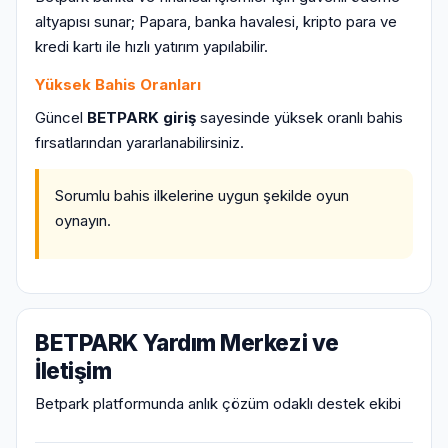
altyapısı sunar; Papara, banka havalesi, kripto para ve
kredi kartı ile hızlı yatırım yapılabilir.
Yüksek Bahis Oranları
Güncel
BETPARK giriş
sayesinde yüksek oranlı bahis
fırsatlarından yararlanabilirsiniz.
Sorumlu bahis ilkelerine uygun şekilde oyun
oynayın.
BETPARK Yardım Merkezi ve
İletişim
Betpark platformunda anlık çözüm odaklı destek ekibi