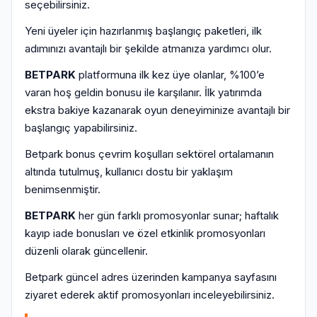
seçebilirsiniz.
Yeni üyeler için hazırlanmış başlangıç paketleri, ilk
adımınızı avantajlı bir şekilde atmanıza yardımcı olur.
BETPARK
platformuna ilk kez üye olanlar, %100’e
varan hoş geldin bonusu ile karşılanır. İlk yatırımda
ekstra bakiye kazanarak oyun deneyiminize avantajlı bir
başlangıç yapabilirsiniz.
Betpark bonus çevrim koşulları sektörel ortalamanın
altında tutulmuş, kullanıcı dostu bir yaklaşım
benimsenmiştir.
BETPARK
her gün farklı promosyonlar sunar; haftalık
kayıp iade bonusları ve özel etkinlik promosyonları
düzenli olarak güncellenir.
Betpark güncel adres üzerinden kampanya sayfasını
ziyaret ederek aktif promosyonları inceleyebilirsiniz.