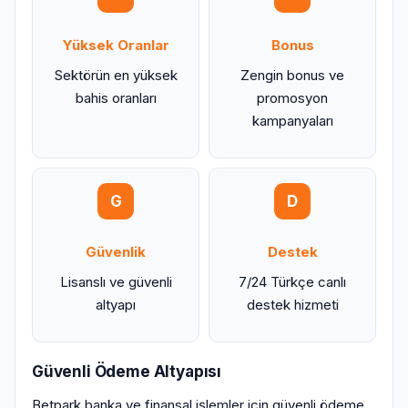
Yüksek Oranlar
Bonus
Sektörün en yüksek
Zengin bonus ve
bahis oranları
promosyon
kampanyaları
G
D
Güvenlik
Destek
Lisanslı ve güvenli
7/24 Türkçe canlı
altyapı
destek hizmeti
Güvenli Ödeme Altyapısı
Betpark banka ve finansal işlemler için güvenli ödeme