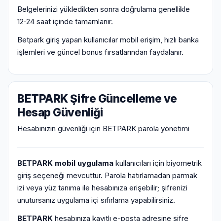
Belgelerinizi yükledikten sonra doğrulama genellikle
12‑24 saat içinde tamamlanır.
Betpark giriş yapan kullanıcılar mobil erişim, hızlı banka
işlemleri ve güncel bonus fırsatlarından faydalanır.
BETPARK Şifre Güncelleme ve
Hesap Güvenliği
Hesabınızın güvenliği için BETPARK parola yönetimi
BETPARK mobil uygulama
kullanıcıları için biyometrik
giriş seçeneği mevcuttur. Parola hatırlamadan parmak
izi veya yüz tanıma ile hesabınıza erişebilir; şifrenizi
unutursanız uygulama içi sıfırlama yapabilirsiniz.
BETPARK
hesabınıza kayıtlı e-posta adresine şifre