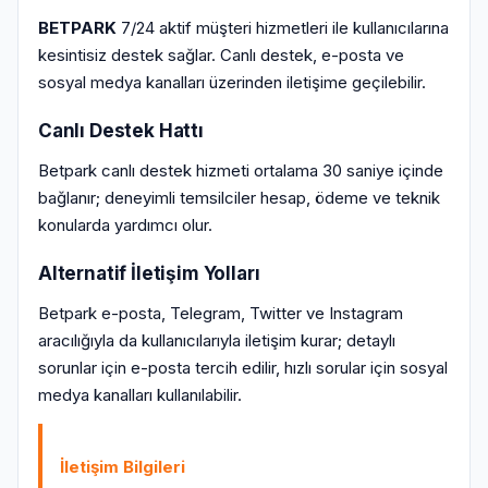
BETPARK
7/24 aktif müşteri hizmetleri ile kullanıcılarına
kesintisiz destek sağlar. Canlı destek, e-posta ve
sosyal medya kanalları üzerinden iletişime geçilebilir.
Canlı Destek Hattı
Betpark canlı destek hizmeti ortalama 30 saniye içinde
bağlanır; deneyimli temsilciler hesap, ödeme ve teknik
konularda yardımcı olur.
Alternatif İletişim Yolları
Betpark e-posta, Telegram, Twitter ve Instagram
aracılığıyla da kullanıcılarıyla iletişim kurar; detaylı
sorunlar için e-posta tercih edilir, hızlı sorular için sosyal
medya kanalları kullanılabilir.
İletişim Bilgileri