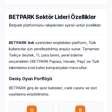
BETPARK Sektör Lideri Özellikler
Betpark platformunu rakiplerden ayıran üstün özellikler
BETPARK link
üzerinden erişilebilen platform, Türk
kullanıcılar için yerelleştirilmiş arayüz sunar. Tamamen
Türkçe destek, TL para birimi, yerel ödeme
seçenekleri (BETPARK Papara, Havale, Pep) ve Türk
takımlarına özel bahis kampanyaları mevcuttur.
Geniş Oyun Portföyü
BETPARK giriş ile spor bahisleri, canlı casino ve slot
oyunlarına erişebilirsiniz.
O
B