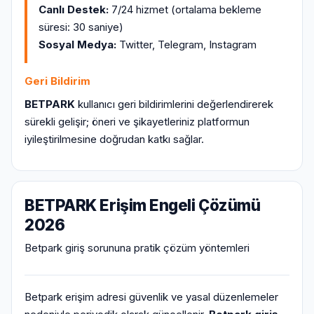
Canlı Destek:
7/24 hizmet (ortalama bekleme
süresi: 30 saniye)
Sosyal Medya:
Twitter, Telegram, Instagram
Geri Bildirim
BETPARK
kullanıcı geri bildirimlerini değerlendirerek
sürekli gelişir; öneri ve şikayetleriniz platformun
iyileştirilmesine doğrudan katkı sağlar.
BETPARK Erişim Engeli Çözümü
2026
Betpark giriş sorununa pratik çözüm yöntemleri
Betpark erişim adresi güvenlik ve yasal düzenlemeler