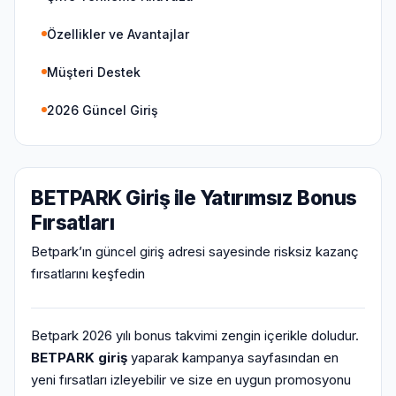
Özellikler ve Avantajlar
Müşteri Destek
2026 Güncel Giriş
BETPARK Giriş ile Yatırımsız Bonus
Fırsatları
Betpark’ın güncel giriş adresi sayesinde risksiz kazanç
fırsatlarını keşfedin
Betpark 2026 yılı bonus takvimi zengin içerikle doludur.
BETPARK giriş
yaparak kampanya sayfasından en
yeni fırsatları izleyebilir ve size en uygun promosyonu