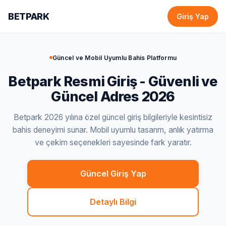
BETPARK
Giriş Yap
Güncel ve Mobil Uyumlu Bahis Platformu
Betpark Resmi Giriş - Güvenli ve
Güncel Adres 2026
Betpark 2026 yılına özel güncel giriş bilgileriyle kesintisiz
bahis deneyimi sunar. Mobil uyumlu tasarım, anlık yatırma
ve çekim seçenekleri sayesinde fark yaratır.
Güncel Giriş Yap
Detaylı Bilgi