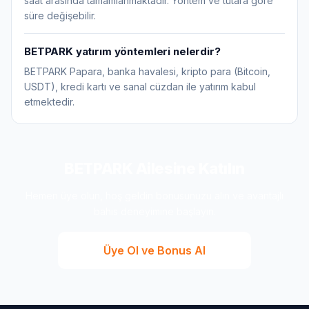
saat arasında tamamlanmaktadır. Yöntem ve tutara göre
süre değişebilir.
BETPARK yatırım yöntemleri nelerdir?
BETPARK Papara, banka havalesi, kripto para (Bitcoin,
USDT), kredi kartı ve sanal cüzdan ile yatırım kabul
etmektedir.
BETPARK Ailesine Katılın
Hemen üye olun, hoş geldin bonusunuzu alın ve avantajlı
bahis deneyimine başlayın.
Üye Ol ve Bonus Al