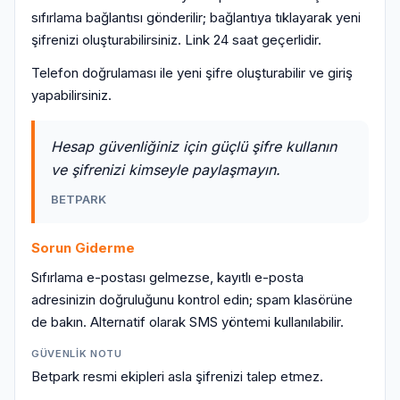
sıfırlama bağlantısı gönderilir; bağlantıya tıklayarak yeni
şifrenizi oluşturabilirsiniz. Link 24 saat geçerlidir.
Telefon doğrulaması ile yeni şifre oluşturabilir ve giriş
yapabilirsiniz.
Hesap güvenliğiniz için güçlü şifre kullanın
ve şifrenizi kimseyle paylaşmayın.
BETPARK
Sorun Giderme
Sıfırlama e-postası gelmezse, kayıtlı e-posta
adresinizin doğruluğunu kontrol edin; spam klasörüne
de bakın. Alternatif olarak SMS yöntemi kullanılabilir.
GÜVENLIK NOTU
Betpark resmi ekipleri asla şifrenizi talep etmez.