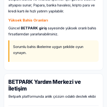
altyapısı sunar; Papara, banka havalesi, kripto para ve
kredi kartı ile hızlı yatırım yapılabilir.
Yüksek Bahis Oranları
Güncel
BETPARK giriş
sayesinde yüksek oranlı bahis
fırsatlarından yararlanabilirsiniz.
Sorumlu bahis ilkelerine uygun şekilde oyun
oynayın.
BETPARK Yardım Merkezi ve
İletişim
Betpark platformunda anlık çözüm odaklı destek ekibi