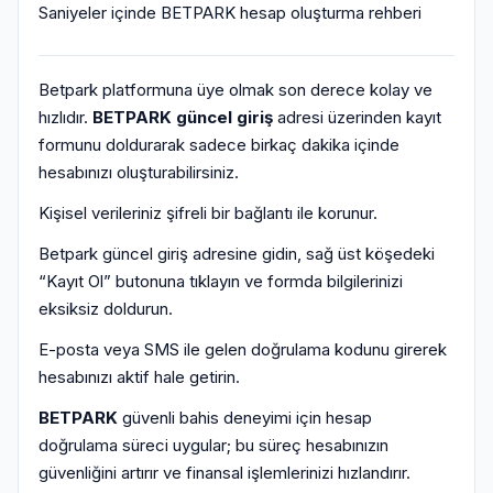
Saniyeler içinde BETPARK hesap oluşturma rehberi
Betpark platformuna üye olmak son derece kolay ve
hızlıdır.
BETPARK güncel giriş
adresi üzerinden kayıt
formunu doldurarak sadece birkaç dakika içinde
hesabınızı oluşturabilirsiniz.
Kişisel verileriniz şifreli bir bağlantı ile korunur.
Betpark güncel giriş adresine gidin, sağ üst köşedeki
“Kayıt Ol” butonuna tıklayın ve formda bilgilerinizi
eksiksiz doldurun.
E-posta veya SMS ile gelen doğrulama kodunu girerek
hesabınızı aktif hale getirin.
BETPARK
güvenli bahis deneyimi için hesap
doğrulama süreci uygular; bu süreç hesabınızın
güvenliğini artırır ve finansal işlemlerinizi hızlandırır.