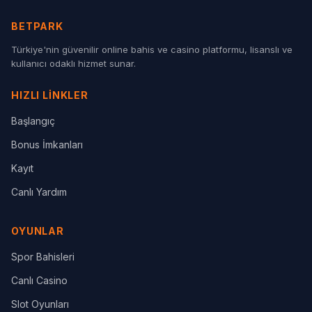
BETPARK
Türkiye'nin güvenilir online bahis ve casino platformu, lisanslı ve
kullanıcı odaklı hizmet sunar.
HIZLI LINKLER
Başlangıç
Bonus İmkanları
Kayıt
Canlı Yardım
OYUNLAR
Spor Bahisleri
Canlı Casino
Slot Oyunları