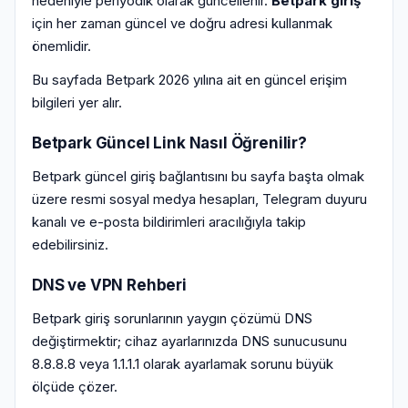
nedeniyle periyodik olarak güncellenir.
Betpark giriş
için her zaman güncel ve doğru adresi kullanmak
önemlidir.
Bu sayfada Betpark 2026 yılına ait en güncel erişim
bilgileri yer alır.
Betpark Güncel Link Nasıl Öğrenilir?
Betpark güncel giriş bağlantısını bu sayfa başta olmak
üzere resmi sosyal medya hesapları, Telegram duyuru
kanalı ve e-posta bildirimleri aracılığıyla takip
edebilirsiniz.
DNS ve VPN Rehberi
Betpark giriş sorunlarının yaygın çözümü DNS
değiştirmektir; cihaz ayarlarınızda DNS sunucusunu
8.8.8.8 veya 1.1.1.1 olarak ayarlamak sorunu büyük
ölçüde çözer.