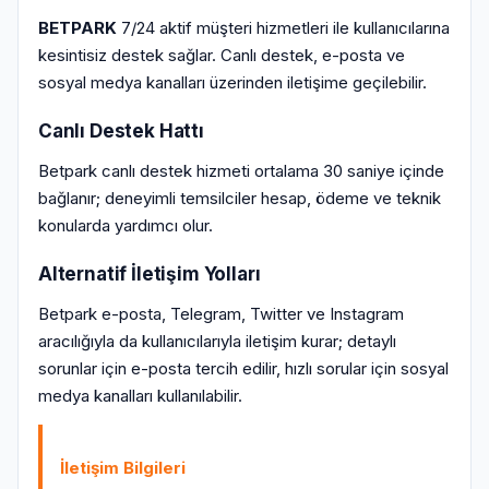
BETPARK
7/24 aktif müşteri hizmetleri ile kullanıcılarına
kesintisiz destek sağlar. Canlı destek, e-posta ve
sosyal medya kanalları üzerinden iletişime geçilebilir.
Canlı Destek Hattı
Betpark canlı destek hizmeti ortalama 30 saniye içinde
bağlanır; deneyimli temsilciler hesap, ödeme ve teknik
konularda yardımcı olur.
Alternatif İletişim Yolları
Betpark e-posta, Telegram, Twitter ve Instagram
aracılığıyla da kullanıcılarıyla iletişim kurar; detaylı
sorunlar için e-posta tercih edilir, hızlı sorular için sosyal
medya kanalları kullanılabilir.
İletişim Bilgileri