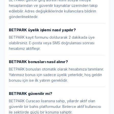
hesaplarından ve güvenilir kaynaklar üzerinden takip
edilebilir. Adres değişikliklerinde kullanıcılara bildirim
gönderilmektedir.
BETPARK üyelik işlemi nasıl yapılır?
BETPARK kayıt formunu doldurarak 2 dakikada üye
olabilirsiniz. E-posta veya SMS doğrulaması sonrası
hesabınız aktifleşir.
BETPARK bonusları nasıl alınır?
BETPARK bonusları otomatik olarak hesabınıza tanımlanır.
Yatırımsız bonus için sadece üyelik yeterlidir, hoş geldin
bonusu için ise ilk yatırım gereklidir.
BETPARK güvenilir mi?
BETPARK Curacao lisansına sahip, yıllardır aktif olan
güvenilir bir bahis platformudur. Binlerce aktif kullanıcısı
ile sektörde güçlü bir konuma sahiptir.