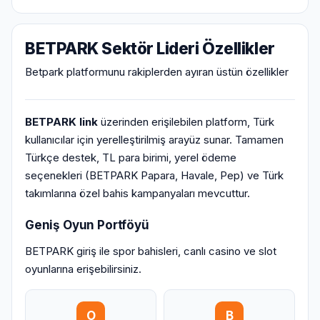
BETPARK Sektör Lideri Özellikler
Betpark platformunu rakiplerden ayıran üstün özellikler
BETPARK link
üzerinden erişilebilen platform, Türk
kullanıcılar için yerelleştirilmiş arayüz sunar. Tamamen
Türkçe destek, TL para birimi, yerel ödeme
seçenekleri (BETPARK Papara, Havale, Pep) ve Türk
takımlarına özel bahis kampanyaları mevcuttur.
Geniş Oyun Portföyü
BETPARK giriş ile spor bahisleri, canlı casino ve slot
oyunlarına erişebilirsiniz.
O
B