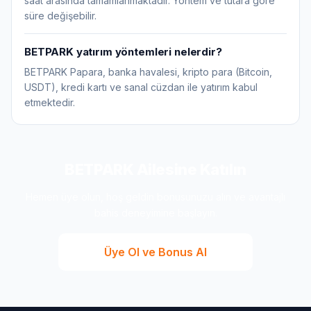
saat arasında tamamlanmaktadır. Yöntem ve tutara göre
süre değişebilir.
BETPARK yatırım yöntemleri nelerdir?
BETPARK Papara, banka havalesi, kripto para (Bitcoin,
USDT), kredi kartı ve sanal cüzdan ile yatırım kabul
etmektedir.
BETPARK Ailesine Katılın
Hemen üye olun, hoş geldin bonusunuzu alın ve avantajlı
bahis deneyimine başlayın.
Üye Ol ve Bonus Al