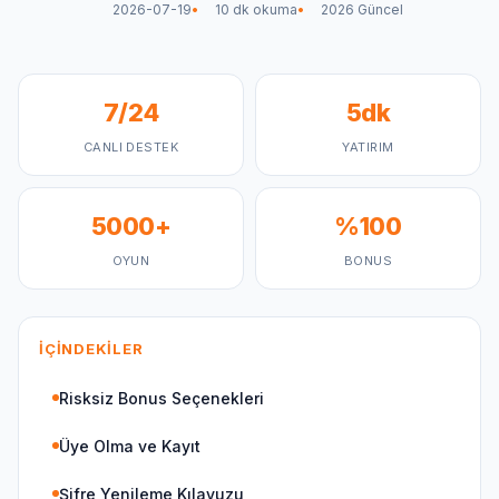
2026-07-19
10 dk okuma
2026 Güncel
7/24
5dk
CANLI DESTEK
YATIRIM
5000+
%100
OYUN
BONUS
İÇINDEKILER
Risksiz Bonus Seçenekleri
Üye Olma ve Kayıt
Şifre Yenileme Kılavuzu