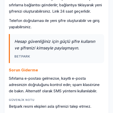
sıfırlama bağlantısı gönderilir; bağlantıya tıklayarak yeni
şifrenizi oluşturabilirsiniz. Link 24 saat geçerlidir.
Telefon doğrulaması ile yeni şifre oluşturabilir ve giriş
yapabilirsiniz.
Hesap güvenliğiniz için güçlü şifre kullanın
ve şifrenizi kimseyle paylaşmayın.
BETPARK
Sorun Giderme
Sıfırlama e-postası gelmezse, kayıtlı e-posta
adresinizin doğruluğunu kontrol edin; spam klasörüne
de bakın. Alternatif olarak SMS yöntemi kullanılabilir.
GÜVENLIK NOTU
Betpark resmi ekipleri asla şifrenizi talep etmez.