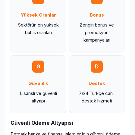
Yüksek Oranlar
Bonus
Sektörün en yüksek
Zengin bonus ve
bahis oranları
promosyon
kampanyaları
G
D
Güvenlik
Destek
Lisanslı ve güvenli
7/24 Türkçe canlı
altyapı
destek hizmeti
Güvenli Ödeme Altyapısı
Betpark banka ve finansal işlemler için güvenli ödeme