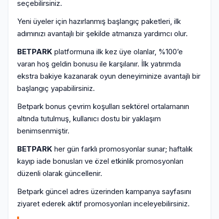
seçebilirsiniz.
Yeni üyeler için hazırlanmış başlangıç paketleri, ilk
adımınızı avantajlı bir şekilde atmanıza yardımcı olur.
BETPARK
platformuna ilk kez üye olanlar, %100’e
varan hoş geldin bonusu ile karşılanır. İlk yatırımda
ekstra bakiye kazanarak oyun deneyiminize avantajlı bir
başlangıç yapabilirsiniz.
Betpark bonus çevrim koşulları sektörel ortalamanın
altında tutulmuş, kullanıcı dostu bir yaklaşım
benimsenmiştir.
BETPARK
her gün farklı promosyonlar sunar; haftalık
kayıp iade bonusları ve özel etkinlik promosyonları
düzenli olarak güncellenir.
Betpark güncel adres üzerinden kampanya sayfasını
ziyaret ederek aktif promosyonları inceleyebilirsiniz.