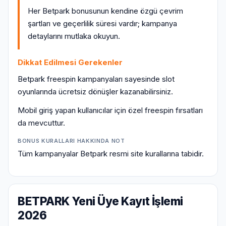
Her Betpark bonusunun kendine özgü çevrim
şartları ve geçerlilik süresi vardır; kampanya
detaylarını mutlaka okuyun.
Dikkat Edilmesi Gerekenler
Betpark freespin kampanyaları sayesinde slot
oyunlarında ücretsiz dönüşler kazanabilirsiniz.
Mobil giriş yapan kullanıcılar için özel freespin fırsatları
da mevcuttur.
BONUS KURALLARI HAKKINDA NOT
Tüm kampanyalar Betpark resmi site kurallarına tabidir.
BETPARK Yeni Üye Kayıt İşlemi
2026