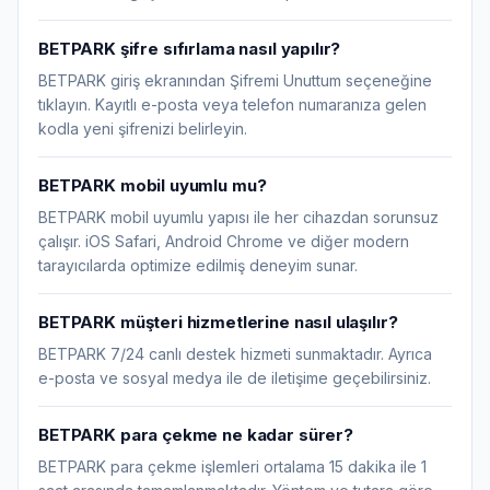
BETPARK şifre sıfırlama nasıl yapılır?
BETPARK giriş ekranından Şifremi Unuttum seçeneğine
tıklayın. Kayıtlı e-posta veya telefon numaranıza gelen
kodla yeni şifrenizi belirleyin.
BETPARK mobil uyumlu mu?
BETPARK mobil uyumlu yapısı ile her cihazdan sorunsuz
çalışır. iOS Safari, Android Chrome ve diğer modern
tarayıcılarda optimize edilmiş deneyim sunar.
BETPARK müşteri hizmetlerine nasıl ulaşılır?
BETPARK 7/24 canlı destek hizmeti sunmaktadır. Ayrıca
e-posta ve sosyal medya ile de iletişime geçebilirsiniz.
BETPARK para çekme ne kadar sürer?
BETPARK para çekme işlemleri ortalama 15 dakika ile 1