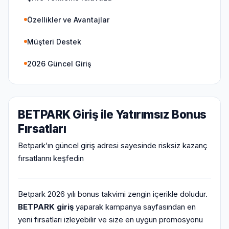
Özellikler ve Avantajlar
Müşteri Destek
2026 Güncel Giriş
BETPARK Giriş ile Yatırımsız Bonus
Fırsatları
Betpark’ın güncel giriş adresi sayesinde risksiz kazanç
fırsatlarını keşfedin
Betpark 2026 yılı bonus takvimi zengin içerikle doludur.
BETPARK giriş
yaparak kampanya sayfasından en
yeni fırsatları izleyebilir ve size en uygun promosyonu