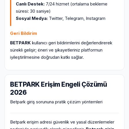
Canlı Destek:
7/24 hizmet (ortalama bekleme
süresi: 30 saniye)
Sosyal Medya:
Twitter, Telegram, Instagram
Geri Bildirim
BETPARK
kullanıcı geri bildirimlerini değerlendirerek
sürekli gelişir; öneri ve şikayetleriniz platformun
iyileştirilmesine doğrudan katkı sağlar.
BETPARK Erişim Engeli Çözümü
2026
Betpark giriş sorununa pratik çözüm yöntemleri
Betpark erişim adresi güvenlik ve yasal düzenlemeler