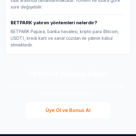
saat arasında tamamlanmaktadır. Yöntem ve tutara göre
süre değişebilir.
BETPARK yatırım yöntemleri nelerdir?
BETPARK Papara, banka havalesi, kripto para (Bitcoin,
USDT), kredi kartı ve sanal cüzdan ile yatırım kabul
etmektedir.
BETPARK Ailesine Katılın
Hemen üye olun, hoş geldin bonusunuzu alın ve avantajlı
bahis deneyimine başlayın.
Üye Ol ve Bonus Al