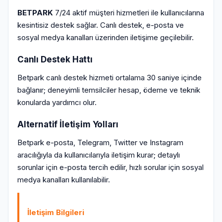
BETPARK
7/24 aktif müşteri hizmetleri ile kullanıcılarına
kesintisiz destek sağlar. Canlı destek, e-posta ve
sosyal medya kanalları üzerinden iletişime geçilebilir.
Canlı Destek Hattı
Betpark canlı destek hizmeti ortalama 30 saniye içinde
bağlanır; deneyimli temsilciler hesap, ödeme ve teknik
konularda yardımcı olur.
Alternatif İletişim Yolları
Betpark e-posta, Telegram, Twitter ve Instagram
aracılığıyla da kullanıcılarıyla iletişim kurar; detaylı
sorunlar için e-posta tercih edilir, hızlı sorular için sosyal
medya kanalları kullanılabilir.
İletişim Bilgileri