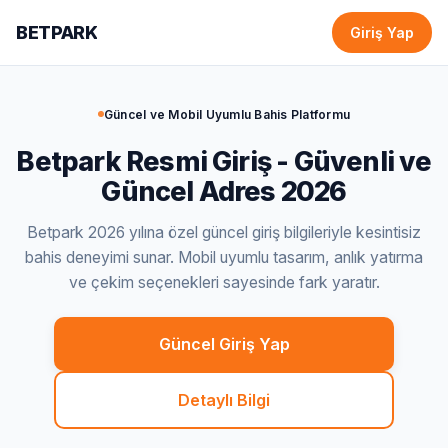
BETPARK
Giriş Yap
Güncel ve Mobil Uyumlu Bahis Platformu
Betpark Resmi Giriş - Güvenli ve
Güncel Adres 2026
Betpark 2026 yılına özel güncel giriş bilgileriyle kesintisiz
bahis deneyimi sunar. Mobil uyumlu tasarım, anlık yatırma
ve çekim seçenekleri sayesinde fark yaratır.
Güncel Giriş Yap
Detaylı Bilgi