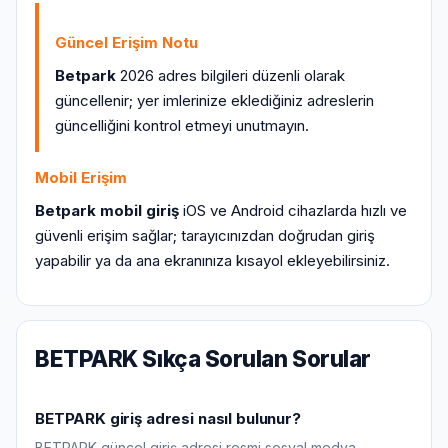
Güncel Erişim Notu
Betpark
2026 adres bilgileri düzenli olarak
güncellenir; yer imlerinize eklediğiniz adreslerin
güncelliğini kontrol etmeyi unutmayın.
Mobil Erişim
Betpark mobil giriş
iOS ve Android cihazlarda hızlı ve
güvenli erişim sağlar; tarayıcınızdan doğrudan giriş
yapabilir ya da ana ekranınıza kısayol ekleyebilirsiniz.
BETPARK Sıkça Sorulan Sorular
BETPARK giriş adresi nasıl bulunur?
BETPARK güncel giriş adresi resmi sosyal medya