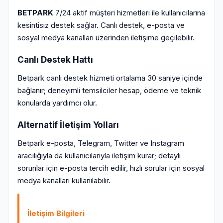
BETPARK
7/24 aktif müşteri hizmetleri ile kullanıcılarına
kesintisiz destek sağlar. Canlı destek, e-posta ve
sosyal medya kanalları üzerinden iletişime geçilebilir.
Canlı Destek Hattı
Betpark canlı destek hizmeti ortalama 30 saniye içinde
bağlanır; deneyimli temsilciler hesap, ödeme ve teknik
konularda yardımcı olur.
Alternatif İletişim Yolları
Betpark e-posta, Telegram, Twitter ve Instagram
aracılığıyla da kullanıcılarıyla iletişim kurar; detaylı
sorunlar için e-posta tercih edilir, hızlı sorular için sosyal
medya kanalları kullanılabilir.
İletişim Bilgileri