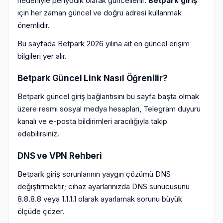
nedeniyle periyodik olarak güncellenir.
Betpark giriş
için her zaman güncel ve doğru adresi kullanmak
önemlidir.
Bu sayfada Betpark 2026 yılına ait en güncel erişim
bilgileri yer alır.
Betpark Güncel Link Nasıl Öğrenilir?
Betpark güncel giriş bağlantısını bu sayfa başta olmak
üzere resmi sosyal medya hesapları, Telegram duyuru
kanalı ve e-posta bildirimleri aracılığıyla takip
edebilirsiniz.
DNS ve VPN Rehberi
Betpark giriş sorunlarının yaygın çözümü DNS
değiştirmektir; cihaz ayarlarınızda DNS sunucusunu
8.8.8.8 veya 1.1.1.1 olarak ayarlamak sorunu büyük
ölçüde çözer.