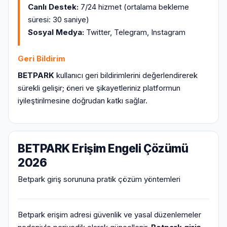
Canlı Destek:
7/24 hizmet (ortalama bekleme
süresi: 30 saniye)
Sosyal Medya:
Twitter, Telegram, Instagram
Geri Bildirim
BETPARK
kullanıcı geri bildirimlerini değerlendirerek
sürekli gelişir; öneri ve şikayetleriniz platformun
iyileştirilmesine doğrudan katkı sağlar.
BETPARK Erişim Engeli Çözümü
2026
Betpark giriş sorununa pratik çözüm yöntemleri
Betpark erişim adresi güvenlik ve yasal düzenlemeler