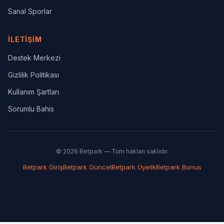
Sanal Sporlar
İLETIŞIM
Destek Merkezi
Gizlilik Politikası
Kullanım Şartları
Sorumlu Bahis
© 2026 Betpark — Tüm hakları saklıdır.
Betpark Giriş
Betpark Güncel
Betpark Üyelik
Betpark Bonus