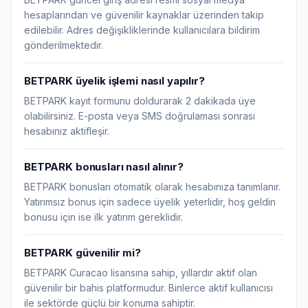
hesaplarından ve güvenilir kaynaklar üzerinden takip
edilebilir. Adres değişikliklerinde kullanıcılara bildirim
gönderilmektedir.
BETPARK üyelik işlemi nasıl yapılır?
BETPARK kayıt formunu doldurarak 2 dakikada üye
olabilirsiniz. E-posta veya SMS doğrulaması sonrası
hesabınız aktifleşir.
BETPARK bonusları nasıl alınır?
BETPARK bonusları otomatik olarak hesabınıza tanımlanır.
Yatırımsız bonus için sadece üyelik yeterlidir, hoş geldin
bonusu için ise ilk yatırım gereklidir.
BETPARK güvenilir mi?
BETPARK Curacao lisansına sahip, yıllardır aktif olan
güvenilir bir bahis platformudur. Binlerce aktif kullanıcısı
ile sektörde güçlü bir konuma sahiptir.