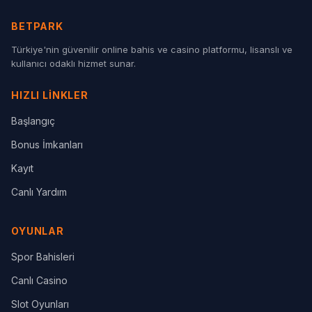
BETPARK
Türkiye'nin güvenilir online bahis ve casino platformu, lisanslı ve
kullanıcı odaklı hizmet sunar.
HIZLI LINKLER
Başlangıç
Bonus İmkanları
Kayıt
Canlı Yardım
OYUNLAR
Spor Bahisleri
Canlı Casino
Slot Oyunları