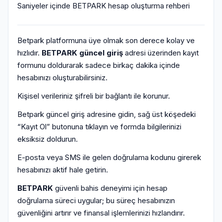
Saniyeler içinde BETPARK hesap oluşturma rehberi
Betpark platformuna üye olmak son derece kolay ve
hızlıdır.
BETPARK güncel giriş
adresi üzerinden kayıt
formunu doldurarak sadece birkaç dakika içinde
hesabınızı oluşturabilirsiniz.
Kişisel verileriniz şifreli bir bağlantı ile korunur.
Betpark güncel giriş adresine gidin, sağ üst köşedeki
“Kayıt Ol” butonuna tıklayın ve formda bilgilerinizi
eksiksiz doldurun.
E-posta veya SMS ile gelen doğrulama kodunu girerek
hesabınızı aktif hale getirin.
BETPARK
güvenli bahis deneyimi için hesap
doğrulama süreci uygular; bu süreç hesabınızın
güvenliğini artırır ve finansal işlemlerinizi hızlandırır.