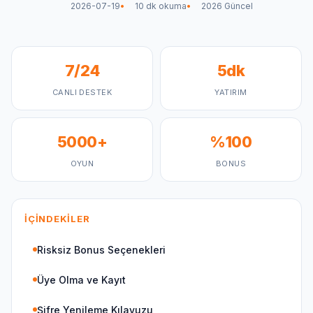
2026-07-19
10 dk okuma
2026 Güncel
7/24
5dk
CANLI DESTEK
YATIRIM
5000+
%100
OYUN
BONUS
İÇINDEKILER
Risksiz Bonus Seçenekleri
Üye Olma ve Kayıt
Şifre Yenileme Kılavuzu