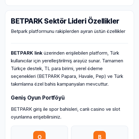
BETPARK Sektör Lideri Özellikler
Betpark platformunu rakiplerden ayıran üstün özellikler
BETPARK link
üzerinden erişilebilen platform, Türk
kullanıcılar için yerelleştirilmiş arayüz sunar. Tamamen
Türkçe destek, TL para birimi, yerel ödeme
seçenekleri (BETPARK Papara, Havale, Pep) ve Türk
takımlarına özel bahis kampanyaları mevcuttur.
Geniş Oyun Portföyü
BETPARK giriş ile spor bahisleri, canlı casino ve slot
oyunlarına erişebilirsiniz.
O
B