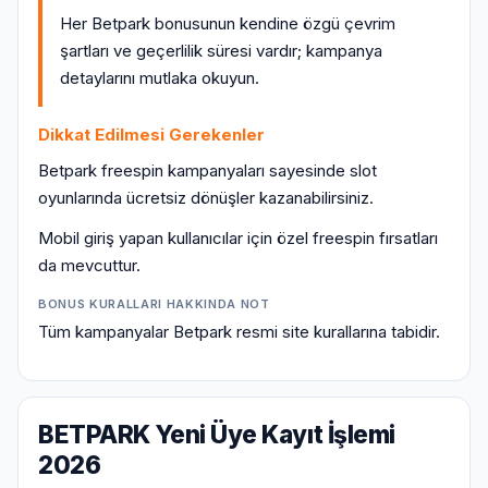
Her Betpark bonusunun kendine özgü çevrim
şartları ve geçerlilik süresi vardır; kampanya
detaylarını mutlaka okuyun.
Dikkat Edilmesi Gerekenler
Betpark freespin kampanyaları sayesinde slot
oyunlarında ücretsiz dönüşler kazanabilirsiniz.
Mobil giriş yapan kullanıcılar için özel freespin fırsatları
da mevcuttur.
BONUS KURALLARI HAKKINDA NOT
Tüm kampanyalar Betpark resmi site kurallarına tabidir.
BETPARK Yeni Üye Kayıt İşlemi
2026