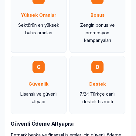
Yüksek Oranlar
Bonus
Sektörün en yüksek
Zengin bonus ve
bahis oranları
promosyon
kampanyaları
G
D
Güvenlik
Destek
Lisanslı ve güvenli
7/24 Türkçe canlı
altyapı
destek hizmeti
Güvenli Ödeme Altyapısı
Betpark banka ve finansal işlemler için güvenli ödeme