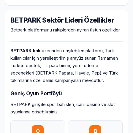
BETPARK Sektör Lideri Özellikler
Betpark platformunu rakiplerden ayıran üstün özellikler
BETPARK link
üzerinden erişilebilen platform, Türk
kullanıcılar için yerelleştirilmiş arayüz sunar. Tamamen
Türkçe destek, TL para birimi, yerel ödeme
seçenekleri (BETPARK Papara, Havale, Pep) ve Türk
takımlarına özel bahis kampanyaları mevcuttur.
Geniş Oyun Portföyü
BETPARK giriş ile spor bahisleri, canlı casino ve slot
oyunlarına erişebilirsiniz.
O
B