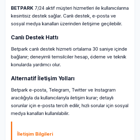
BETPARK
7/24 aktif müşteri hizmetleri ile kullanıcılarına
kesintisiz destek sağlar. Canlı destek, e-posta ve
sosyal medya kanalları üzerinden iletişime geçilebilir.
Canlı Destek Hattı
Betpark canlı destek hizmeti ortalama 30 saniye içinde
bağlanır; deneyimli temsilciler hesap, ödeme ve teknik
konularda yardımcı olur.
Alternatif İletişim Yolları
Betpark e-posta, Telegram, Twitter ve Instagram
aracılığıyla da kullanıcılarıyla iletişim kurar; detaylı
sorunlar için e-posta tercih edilir, hızlı sorular için sosyal
medya kanalları kullanılabilir.
İletişim Bilgileri