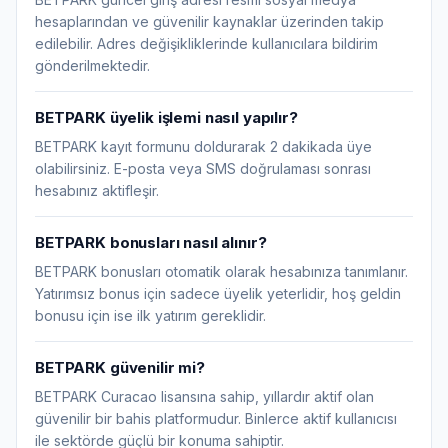
hesaplarından ve güvenilir kaynaklar üzerinden takip
edilebilir. Adres değişikliklerinde kullanıcılara bildirim
gönderilmektedir.
BETPARK üyelik işlemi nasıl yapılır?
BETPARK kayıt formunu doldurarak 2 dakikada üye
olabilirsiniz. E-posta veya SMS doğrulaması sonrası
hesabınız aktifleşir.
BETPARK bonusları nasıl alınır?
BETPARK bonusları otomatik olarak hesabınıza tanımlanır.
Yatırımsız bonus için sadece üyelik yeterlidir, hoş geldin
bonusu için ise ilk yatırım gereklidir.
BETPARK güvenilir mi?
BETPARK Curacao lisansına sahip, yıllardır aktif olan
güvenilir bir bahis platformudur. Binlerce aktif kullanıcısı
ile sektörde güçlü bir konuma sahiptir.