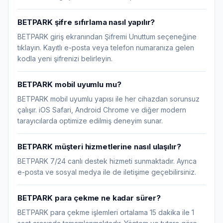
BETPARK şifre sıfırlama nasıl yapılır?
BETPARK giriş ekranından Şifremi Unuttum seçeneğine
tıklayın. Kayıtlı e-posta veya telefon numaranıza gelen
kodla yeni şifrenizi belirleyin.
BETPARK mobil uyumlu mu?
BETPARK mobil uyumlu yapısı ile her cihazdan sorunsuz
çalışır. iOS Safari, Android Chrome ve diğer modern
tarayıcılarda optimize edilmiş deneyim sunar.
BETPARK müşteri hizmetlerine nasıl ulaşılır?
BETPARK 7/24 canlı destek hizmeti sunmaktadır. Ayrıca
e-posta ve sosyal medya ile de iletişime geçebilirsiniz.
BETPARK para çekme ne kadar sürer?
BETPARK para çekme işlemleri ortalama 15 dakika ile 1