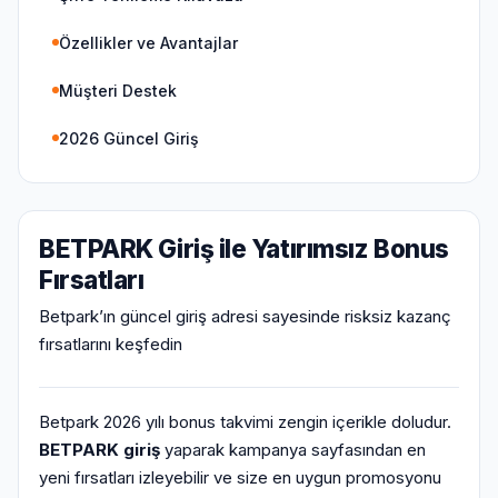
Özellikler ve Avantajlar
Müşteri Destek
2026 Güncel Giriş
BETPARK Giriş ile Yatırımsız Bonus
Fırsatları
Betpark’ın güncel giriş adresi sayesinde risksiz kazanç
fırsatlarını keşfedin
Betpark 2026 yılı bonus takvimi zengin içerikle doludur.
BETPARK giriş
yaparak kampanya sayfasından en
yeni fırsatları izleyebilir ve size en uygun promosyonu