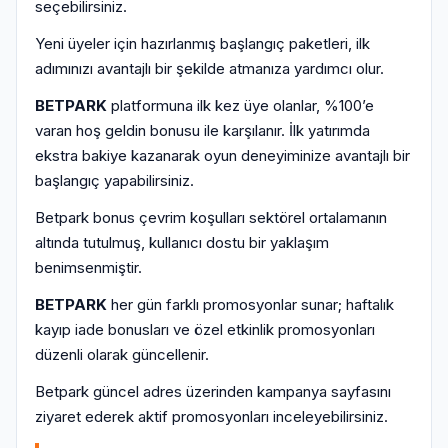
seçebilirsiniz.
Yeni üyeler için hazırlanmış başlangıç paketleri, ilk
adımınızı avantajlı bir şekilde atmanıza yardımcı olur.
BETPARK
platformuna ilk kez üye olanlar, %100’e
varan hoş geldin bonusu ile karşılanır. İlk yatırımda
ekstra bakiye kazanarak oyun deneyiminize avantajlı bir
başlangıç yapabilirsiniz.
Betpark bonus çevrim koşulları sektörel ortalamanın
altında tutulmuş, kullanıcı dostu bir yaklaşım
benimsenmiştir.
BETPARK
her gün farklı promosyonlar sunar; haftalık
kayıp iade bonusları ve özel etkinlik promosyonları
düzenli olarak güncellenir.
Betpark güncel adres üzerinden kampanya sayfasını
ziyaret ederek aktif promosyonları inceleyebilirsiniz.