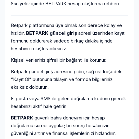
Saniyeler içinde BETPARK hesap oluşturma rehberi
Betpark platformuna üye olmak son derece kolay ve
hızlıdır.
BETPARK güncel giriş
adresi üzerinden kayıt
formunu doldurarak sadece birkaç dakika içinde
hesabınızı oluşturabilirsiniz.
Kişisel verileriniz şifreli bir bağlantı ile korunur.
Betpark güncel giriş adresine gidin, sağ üst köşedeki
“Kayıt Ol” butonuna tıklayın ve formda bilgilerinizi
eksiksiz doldurun.
E-posta veya SMS ile gelen doğrulama kodunu girerek
hesabınızı aktif hale getirin.
BETPARK
güvenli bahis deneyimi için hesap
doğrulama süreci uygular; bu süreç hesabınızın
güvenliğini artırır ve finansal işlemlerinizi hızlandırır.