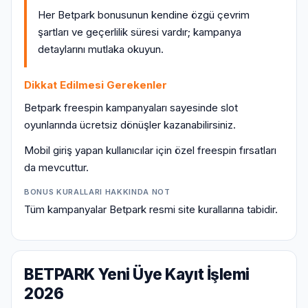
Her Betpark bonusunun kendine özgü çevrim
şartları ve geçerlilik süresi vardır; kampanya
detaylarını mutlaka okuyun.
Dikkat Edilmesi Gerekenler
Betpark freespin kampanyaları sayesinde slot
oyunlarında ücretsiz dönüşler kazanabilirsiniz.
Mobil giriş yapan kullanıcılar için özel freespin fırsatları
da mevcuttur.
BONUS KURALLARI HAKKINDA NOT
Tüm kampanyalar Betpark resmi site kurallarına tabidir.
BETPARK Yeni Üye Kayıt İşlemi
2026