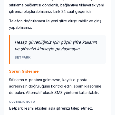
sıfırlama bağlantısı gönderilir; bağlantıya tıklayarak yeni
şifrenizi oluşturabilirsiniz. Link 24 saat geçerlidir.
Telefon doğrulaması ile yeni şifre oluşturabilir ve giriş
yapabilirsiniz.
Hesap güvenliğiniz için güçlü şifre kullanın
ve şifrenizi kimseyle paylaşmayın.
BETPARK
Sorun Giderme
Sıfırlama e-postası gelmezse, kayıtlı e-posta
adresinizin doğruluğunu kontrol edin; spam klasörüne
de bakın. Alternatif olarak SMS yöntemi kullanılabilir.
GÜVENLIK NOTU
Betpark resmi ekipleri asla şifrenizi talep etmez.