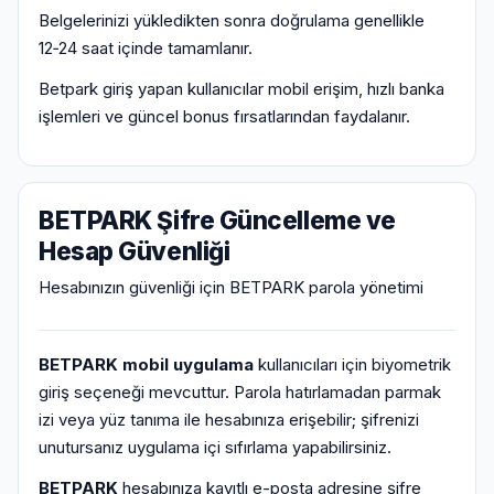
Belgelerinizi yükledikten sonra doğrulama genellikle
12‑24 saat içinde tamamlanır.
Betpark giriş yapan kullanıcılar mobil erişim, hızlı banka
işlemleri ve güncel bonus fırsatlarından faydalanır.
BETPARK Şifre Güncelleme ve
Hesap Güvenliği
Hesabınızın güvenliği için BETPARK parola yönetimi
BETPARK mobil uygulama
kullanıcıları için biyometrik
giriş seçeneği mevcuttur. Parola hatırlamadan parmak
izi veya yüz tanıma ile hesabınıza erişebilir; şifrenizi
unutursanız uygulama içi sıfırlama yapabilirsiniz.
BETPARK
hesabınıza kayıtlı e-posta adresine şifre