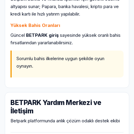
altyapısı sunar; Papara, banka havalesi, kripto para ve
kredi kartı ile hızlı yatırım yapılabilir.
Yüksek Bahis Oranları
Güncel
BETPARK giriş
sayesinde yüksek oranlı bahis
fırsatlarından yararlanabilirsiniz.
Sorumlu bahis ilkelerine uygun şekilde oyun
oynayın.
BETPARK Yardım Merkezi ve
İletişim
Betpark platformunda anlık çözüm odaklı destek ekibi