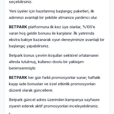
seçebilirsiniz.
Yeni üyeler için hazırlanmış başlangıç paketleri, ilk
adımınızı avantajlı bir şekilde atmanıza yardımcı olur.
BETPARK
platformuna ilk kez üye olanlar, %100’e
varan hoş geldin bonusu ile karşılanır. İlk yatırımda
ekstra bakiye kazanarak oyun deneyiminize avantajlı bir
başlangıç yapabilirsiniz.
Betpark bonus çevrim koşulları sektörel ortalamanın
altında tutulmuş, kullanıcı dostu bir yaklaşım
benimsenmiştir.
BETPARK
her gün farklı promosyonlar sunar; haftalık
kayıp iade bonusları ve özel etkinlik promosyonları
düzenli olarak güncellenir.
Betpark güncel adres üzerinden kampanya sayfasını
ziyaret ederek aktif promosyonları inceleyebilirsiniz.