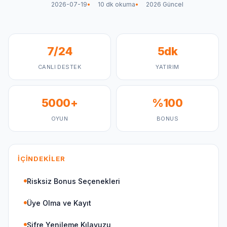
2026-07-19
10 dk okuma
2026 Güncel
7/24
5dk
CANLI DESTEK
YATIRIM
5000+
%100
OYUN
BONUS
İÇINDEKILER
Risksiz Bonus Seçenekleri
Üye Olma ve Kayıt
Şifre Yenileme Kılavuzu