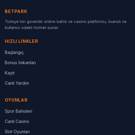
BETPARK
Türkiye'nin güvenilir online bahis ve casino platformu, lisanslı ve
kullanıcı odaklı hizmet sunar.
HIZLI LINKLER
Başlangıç
Bonus İmkanları
Kayıt
Canlı Yardım
OYUNLAR
Spor Bahisleri
Canlı Casino
Slot Oyunları