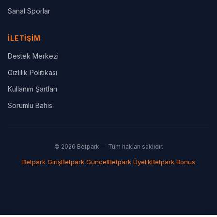
Sanal Sporlar
İLETIŞIM
Destek Merkezi
Gizlilik Politikası
Kullanım Şartları
Sorumlu Bahis
© 2026 Betpark — Tüm hakları saklıdır.
Betpark Giriş
Betpark Güncel
Betpark Üyelik
Betpark Bonus