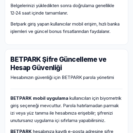
Belgelerinizi yükledikten sonra doğrulama genellikle
12‑24 saat içinde tamamlanır.
Betpark giriş yapan kullanıcılar mobil erişim, hızlı banka
işlemleri ve güncel bonus fırsatlarından faydalanır.
BETPARK Şifre Güncelleme ve
Hesap Güvenliği
Hesabınızın güvenliği için BETPARK parola yönetimi
BETPARK mobil uygulama
kullanıcıları için biyometrik
giriş seçeneği mevcuttur. Parola hatırlamadan parmak
izi veya yüz tanıma ile hesabınıza erişebilir; şifrenizi
unutursanız uygulama içi sıfırlama yapabilirsiniz.
BETPARK
hesabınıza kayıtlı e-posta adresine şifre