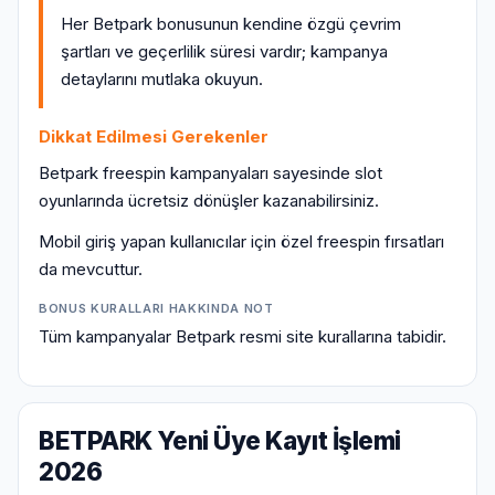
Her Betpark bonusunun kendine özgü çevrim
şartları ve geçerlilik süresi vardır; kampanya
detaylarını mutlaka okuyun.
Dikkat Edilmesi Gerekenler
Betpark freespin kampanyaları sayesinde slot
oyunlarında ücretsiz dönüşler kazanabilirsiniz.
Mobil giriş yapan kullanıcılar için özel freespin fırsatları
da mevcuttur.
BONUS KURALLARI HAKKINDA NOT
Tüm kampanyalar Betpark resmi site kurallarına tabidir.
BETPARK Yeni Üye Kayıt İşlemi
2026