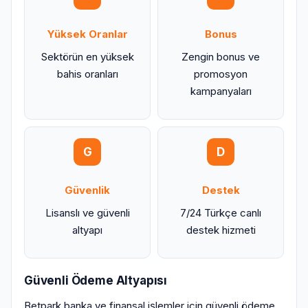
Yüksek Oranlar
Bonus
Sektörün en yüksek
Zengin bonus ve
bahis oranları
promosyon
kampanyaları
G
D
Güvenlik
Destek
Lisanslı ve güvenli
7/24 Türkçe canlı
altyapı
destek hizmeti
Güvenli Ödeme Altyapısı
Betpark banka ve finansal işlemler için güvenli ödeme