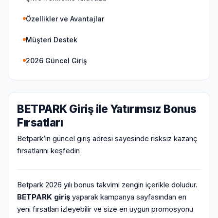
Özellikler ve Avantajlar
Müşteri Destek
2026 Güncel Giriş
BETPARK Giriş ile Yatırımsız Bonus
Fırsatları
Betpark’ın güncel giriş adresi sayesinde risksiz kazanç
fırsatlarını keşfedin
Betpark 2026 yılı bonus takvimi zengin içerikle doludur.
BETPARK giriş
yaparak kampanya sayfasından en
yeni fırsatları izleyebilir ve size en uygun promosyonu