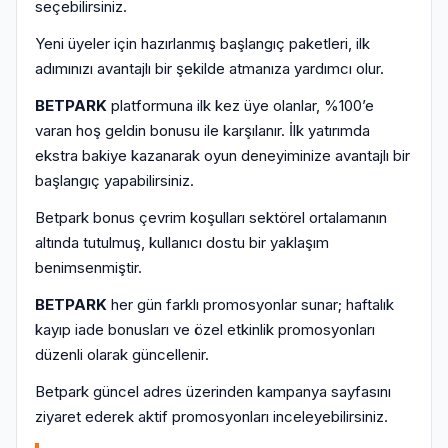
seçebilirsiniz.
Yeni üyeler için hazırlanmış başlangıç paketleri, ilk
adımınızı avantajlı bir şekilde atmanıza yardımcı olur.
BETPARK
platformuna ilk kez üye olanlar, %100’e
varan hoş geldin bonusu ile karşılanır. İlk yatırımda
ekstra bakiye kazanarak oyun deneyiminize avantajlı bir
başlangıç yapabilirsiniz.
Betpark bonus çevrim koşulları sektörel ortalamanın
altında tutulmuş, kullanıcı dostu bir yaklaşım
benimsenmiştir.
BETPARK
her gün farklı promosyonlar sunar; haftalık
kayıp iade bonusları ve özel etkinlik promosyonları
düzenli olarak güncellenir.
Betpark güncel adres üzerinden kampanya sayfasını
ziyaret ederek aktif promosyonları inceleyebilirsiniz.