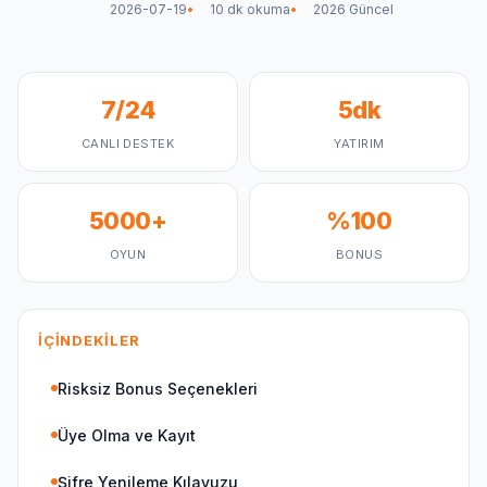
2026-07-19
10 dk okuma
2026 Güncel
7/24
5dk
CANLI DESTEK
YATIRIM
5000+
%100
OYUN
BONUS
İÇINDEKILER
Risksiz Bonus Seçenekleri
Üye Olma ve Kayıt
Şifre Yenileme Kılavuzu