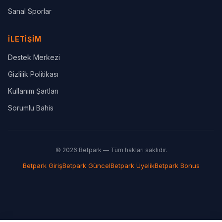
Sanal Sporlar
İLETIŞIM
Destek Merkezi
Gizlilik Politikası
Kullanım Şartları
Sorumlu Bahis
© 2026 Betpark — Tüm hakları saklıdır.
Betpark Giriş
Betpark Güncel
Betpark Üyelik
Betpark Bonus