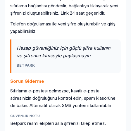
sıfırlama bağlantısı gönderilir; bağlantıya tıklayarak yeni
şifrenizi oluşturabilirsiniz. Link 24 saat geçerlidir.
Telefon doğrulaması ile yeni şifre oluşturabilir ve giriş
yapabilirsiniz.
Hesap güvenliğiniz için güçlü şifre kullanın
ve şifrenizi kimseyle paylaşmayın.
BETPARK
Sorun Giderme
Sıfırlama e-postası gelmezse, kayıtlı e-posta
adresinizin doğruluğunu kontrol edin; spam klasörüne
de bakın. Alternatif olarak SMS yöntemi kullanılabilir.
GÜVENLIK NOTU
Betpark resmi ekipleri asla şifrenizi talep etmez.