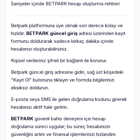
Saniyeler içinde BETPARK hesap oluşturma rehberi
Betpark platformuna üye olmak son derece kolay ve
hızlıdır.
BETPARK güncel giriş
adresi üzerinden kayıt
formunu doldurarak sadece birkaç dakika içinde
hesabınızı oluşturabilirsiniz.
Kişisel verileriniz şifreli bir bağlantı ile korunur.
Betpark güncel giriş adresine gidin, sağ üst köşedeki
“Kayıt Ol” butonuna tıklayın ve formda bilgilerinizi
eksiksiz doldurun.
E-posta veya SMS ile gelen doğrulama kodunu girerek
hesabınızı aktif hale getirin.
BETPARK
güvenli bahis deneyimi için hesap
doğrulama süreci uygular; bu süreç hesabınızın
güvenliğini artırır ve finansal işlemlerinizi hızlandırır.