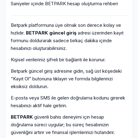
Saniyeler içinde BETPARK hesap oluşturma rehberi
Betpark platformuna üye olmak son derece kolay ve
hızlıdır.
BETPARK güncel giriş
adresi üzerinden kayıt
formunu doldurarak sadece birkaç dakika içinde
hesabınızı oluşturabilirsiniz.
Kişisel verileriniz şifreli bir bağlantı ile korunur.
Betpark güncel giriş adresine gidin, sağ üst köşedeki
“Kayıt Ol” butonuna tıklayın ve formda bilgilerinizi
eksiksiz doldurun.
E-posta veya SMS ile gelen doğrulama kodunu girerek
hesabınızı aktif hale getirin.
BETPARK
güvenli bahis deneyimi için hesap
doğrulama süreci uygular; bu süreç hesabınızın
güvenliğini artırır ve finansal işlemlerinizi hızlandırır.