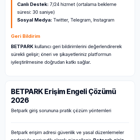
Canlı Destek:
7/24 hizmet (ortalama bekleme
süresi: 30 saniye)
Sosyal Medya:
Twitter, Telegram, Instagram
Geri Bildirim
BETPARK
kullanıcı geri bildirimlerini değerlendirerek
sürekli gelişir; öneri ve şikayetleriniz platformun
iyileştirilmesine doğrudan katkı sağlar.
BETPARK Erişim Engeli Çözümü
2026
Betpark giriş sorununa pratik çözüm yöntemleri
Betpark erişim adresi güvenlik ve yasal düzenlemeler