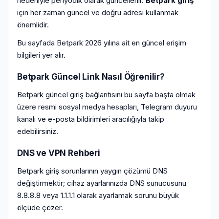
nedeniyle periyodik olarak güncellenir.
Betpark giriş
için her zaman güncel ve doğru adresi kullanmak
önemlidir.
Bu sayfada Betpark 2026 yılına ait en güncel erişim
bilgileri yer alır.
Betpark Güncel Link Nasıl Öğrenilir?
Betpark güncel giriş bağlantısını bu sayfa başta olmak
üzere resmi sosyal medya hesapları, Telegram duyuru
kanalı ve e-posta bildirimleri aracılığıyla takip
edebilirsiniz.
DNS ve VPN Rehberi
Betpark giriş sorunlarının yaygın çözümü DNS
değiştirmektir; cihaz ayarlarınızda DNS sunucusunu
8.8.8.8 veya 1.1.1.1 olarak ayarlamak sorunu büyük
ölçüde çözer.