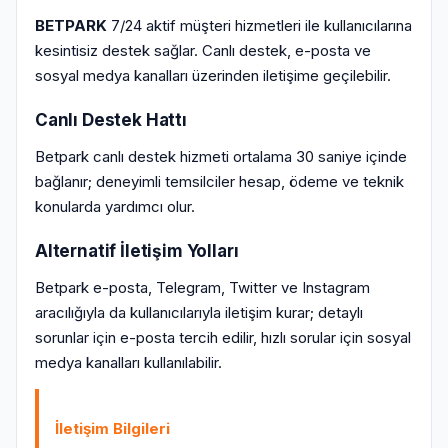
BETPARK
7/24 aktif müşteri hizmetleri ile kullanıcılarına
kesintisiz destek sağlar. Canlı destek, e-posta ve
sosyal medya kanalları üzerinden iletişime geçilebilir.
Canlı Destek Hattı
Betpark canlı destek hizmeti ortalama 30 saniye içinde
bağlanır; deneyimli temsilciler hesap, ödeme ve teknik
konularda yardımcı olur.
Alternatif İletişim Yolları
Betpark e-posta, Telegram, Twitter ve Instagram
aracılığıyla da kullanıcılarıyla iletişim kurar; detaylı
sorunlar için e-posta tercih edilir, hızlı sorular için sosyal
medya kanalları kullanılabilir.
İletişim Bilgileri