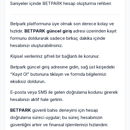
Saniyeler içinde BETPARK hesap oluşturma rehberi
Betpark platformuna üye olmak son derece kolay ve
hızlıdır.
BETPARK güncel giriş
adresi üzerinden kayıt
formunu doldurarak sadece birkaç dakika içinde
hesabınızı oluşturabilirsiniz.
Kişisel verileriniz şifreli bir bağlantı ile korunur.
Betpark güncel giriş adresine gidin, sağ üst köşedeki
“Kayıt Ol” butonuna tıklayın ve formda bilgilerinizi
eksiksiz doldurun.
E-posta veya SMS ile gelen doğrulama kodunu girerek
hesabınızı aktif hale getirin.
BETPARK
güvenli bahis deneyimi için hesap
doğrulama süreci uygular; bu süreç hesabınızın
güvenliğini artırır ve finansal işlemlerinizi hızlandırır.