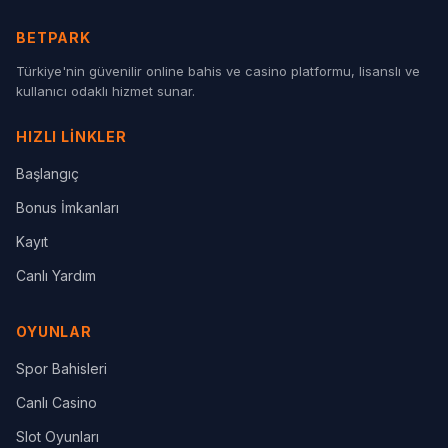
BETPARK
Türkiye'nin güvenilir online bahis ve casino platformu, lisanslı ve
kullanıcı odaklı hizmet sunar.
HIZLI LINKLER
Başlangıç
Bonus İmkanları
Kayıt
Canlı Yardım
OYUNLAR
Spor Bahisleri
Canlı Casino
Slot Oyunları