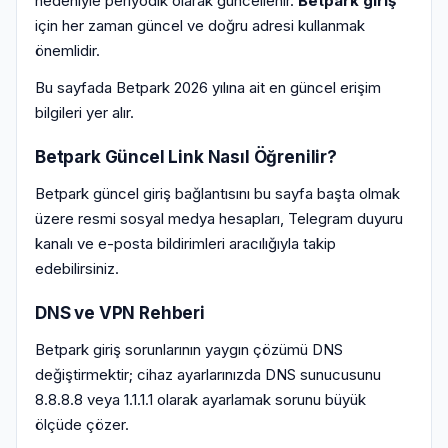
nedeniyle periyodik olarak güncellenir.
Betpark giriş
için her zaman güncel ve doğru adresi kullanmak
önemlidir.
Bu sayfada Betpark 2026 yılına ait en güncel erişim
bilgileri yer alır.
Betpark Güncel Link Nasıl Öğrenilir?
Betpark güncel giriş bağlantısını bu sayfa başta olmak
üzere resmi sosyal medya hesapları, Telegram duyuru
kanalı ve e-posta bildirimleri aracılığıyla takip
edebilirsiniz.
DNS ve VPN Rehberi
Betpark giriş sorunlarının yaygın çözümü DNS
değiştirmektir; cihaz ayarlarınızda DNS sunucusunu
8.8.8.8 veya 1.1.1.1 olarak ayarlamak sorunu büyük
ölçüde çözer.