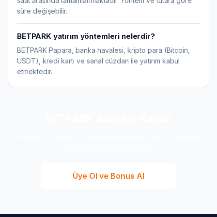
saat arasında tamamlanmaktadır. Yöntem ve tutara göre
süre değişebilir.
BETPARK yatırım yöntemleri nelerdir?
BETPARK Papara, banka havalesi, kripto para (Bitcoin,
USDT), kredi kartı ve sanal cüzdan ile yatırım kabul
etmektedir.
BETPARK Ailesine Katılın
Hemen üye olun, hoş geldin bonusunuzu alın ve avantajlı
bahis deneyimine başlayın.
Üye Ol ve Bonus Al