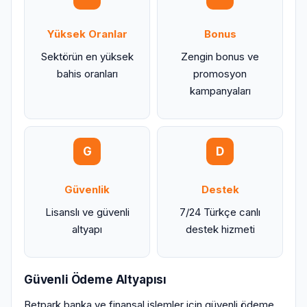
Yüksek Oranlar
Bonus
Sektörün en yüksek
Zengin bonus ve
bahis oranları
promosyon
kampanyaları
G
D
Güvenlik
Destek
Lisanslı ve güvenli
7/24 Türkçe canlı
altyapı
destek hizmeti
Güvenli Ödeme Altyapısı
Betpark banka ve finansal işlemler için güvenli ödeme