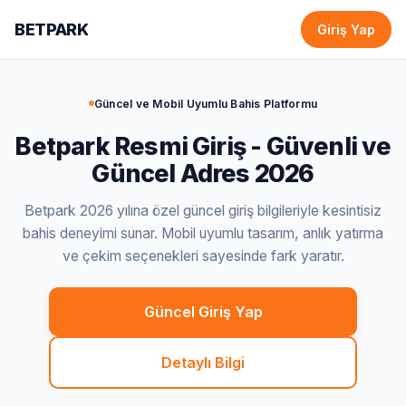
BETPARK
Giriş Yap
Güncel ve Mobil Uyumlu Bahis Platformu
Betpark Resmi Giriş - Güvenli ve
Güncel Adres 2026
Betpark 2026 yılına özel güncel giriş bilgileriyle kesintisiz
bahis deneyimi sunar. Mobil uyumlu tasarım, anlık yatırma
ve çekim seçenekleri sayesinde fark yaratır.
Güncel Giriş Yap
Detaylı Bilgi