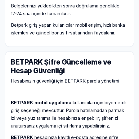
Belgelerinizi yükledikten sonra doğrulama genellikle
12‑24 saat içinde tamamlanır.
Betpark giriş yapan kullanıcılar mobil erişim, hızlı banka
işlemleri ve güncel bonus fırsatlarından faydalanır.
BETPARK Şifre Güncelleme ve
Hesap Güvenliği
Hesabınızın güvenliği için BETPARK parola yönetimi
BETPARK mobil uygulama
kullanıcıları için biyometrik
giriş seçeneği mevcuttur. Parola hatırlamadan parmak
izi veya yüz tanıma ile hesabınıza erişebilir; şifrenizi
unutursanız uygulama içi sıfırlama yapabilirsiniz.
BETPARK
hesabınıza kayıtlı e-posta adresine şifre