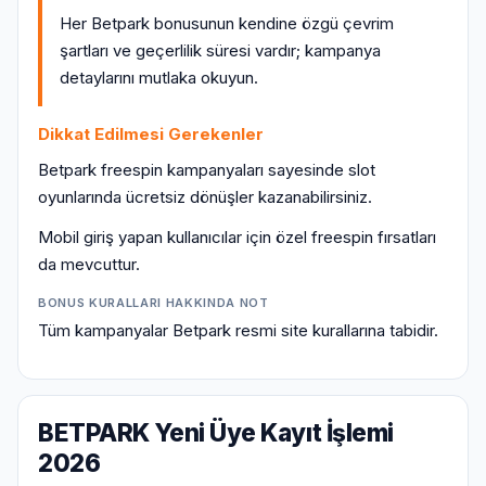
Her Betpark bonusunun kendine özgü çevrim
şartları ve geçerlilik süresi vardır; kampanya
detaylarını mutlaka okuyun.
Dikkat Edilmesi Gerekenler
Betpark freespin kampanyaları sayesinde slot
oyunlarında ücretsiz dönüşler kazanabilirsiniz.
Mobil giriş yapan kullanıcılar için özel freespin fırsatları
da mevcuttur.
BONUS KURALLARI HAKKINDA NOT
Tüm kampanyalar Betpark resmi site kurallarına tabidir.
BETPARK Yeni Üye Kayıt İşlemi
2026