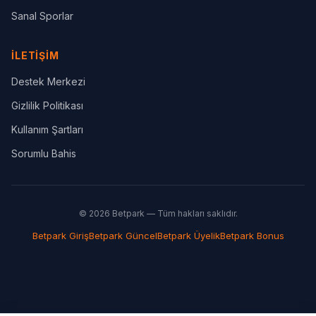
Sanal Sporlar
İLETIŞIM
Destek Merkezi
Gizlilik Politikası
Kullanım Şartları
Sorumlu Bahis
© 2026 Betpark — Tüm hakları saklıdır.
Betpark Giriş
Betpark Güncel
Betpark Üyelik
Betpark Bonus