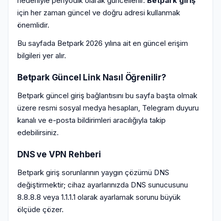
nedeniyle periyodik olarak güncellenir.
Betpark giriş
için her zaman güncel ve doğru adresi kullanmak
önemlidir.
Bu sayfada Betpark 2026 yılına ait en güncel erişim
bilgileri yer alır.
Betpark Güncel Link Nasıl Öğrenilir?
Betpark güncel giriş bağlantısını bu sayfa başta olmak
üzere resmi sosyal medya hesapları, Telegram duyuru
kanalı ve e-posta bildirimleri aracılığıyla takip
edebilirsiniz.
DNS ve VPN Rehberi
Betpark giriş sorunlarının yaygın çözümü DNS
değiştirmektir; cihaz ayarlarınızda DNS sunucusunu
8.8.8.8 veya 1.1.1.1 olarak ayarlamak sorunu büyük
ölçüde çözer.