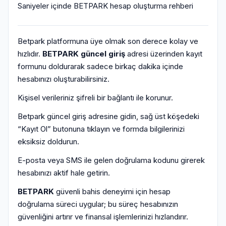
Saniyeler içinde BETPARK hesap oluşturma rehberi
Betpark platformuna üye olmak son derece kolay ve
hızlıdır.
BETPARK güncel giriş
adresi üzerinden kayıt
formunu doldurarak sadece birkaç dakika içinde
hesabınızı oluşturabilirsiniz.
Kişisel verileriniz şifreli bir bağlantı ile korunur.
Betpark güncel giriş adresine gidin, sağ üst köşedeki
“Kayıt Ol” butonuna tıklayın ve formda bilgilerinizi
eksiksiz doldurun.
E-posta veya SMS ile gelen doğrulama kodunu girerek
hesabınızı aktif hale getirin.
BETPARK
güvenli bahis deneyimi için hesap
doğrulama süreci uygular; bu süreç hesabınızın
güvenliğini artırır ve finansal işlemlerinizi hızlandırır.