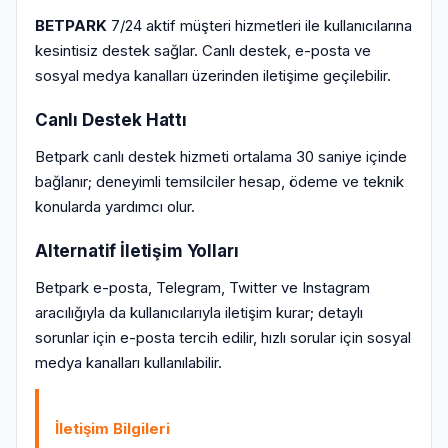
BETPARK
7/24 aktif müşteri hizmetleri ile kullanıcılarına
kesintisiz destek sağlar. Canlı destek, e-posta ve
sosyal medya kanalları üzerinden iletişime geçilebilir.
Canlı Destek Hattı
Betpark canlı destek hizmeti ortalama 30 saniye içinde
bağlanır; deneyimli temsilciler hesap, ödeme ve teknik
konularda yardımcı olur.
Alternatif İletişim Yolları
Betpark e-posta, Telegram, Twitter ve Instagram
aracılığıyla da kullanıcılarıyla iletişim kurar; detaylı
sorunlar için e-posta tercih edilir, hızlı sorular için sosyal
medya kanalları kullanılabilir.
İletişim Bilgileri