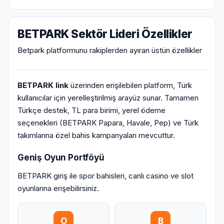
BETPARK Sektör Lideri Özellikler
Betpark platformunu rakiplerden ayıran üstün özellikler
BETPARK link
üzerinden erişilebilen platform, Türk
kullanıcılar için yerelleştirilmiş arayüz sunar. Tamamen
Türkçe destek, TL para birimi, yerel ödeme
seçenekleri (BETPARK Papara, Havale, Pep) ve Türk
takımlarına özel bahis kampanyaları mevcuttur.
Geniş Oyun Portföyü
BETPARK giriş ile spor bahisleri, canlı casino ve slot
oyunlarına erişebilirsiniz.
O
B