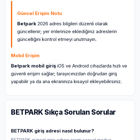
Güncel Erişim Notu
Betpark
2026 adres bilgileri düzenli olarak
güncellenir; yer imlerinize eklediğiniz adreslerin
güncelliğini kontrol etmeyi unutmayın.
Mobil Erişim
Betpark mobil giriş
iOS ve Android cihazlarda hızlı ve
güvenli erişim sağlar; tarayıcınızdan doğrudan giriş
yapabilir ya da ana ekranınıza kısayol ekleyebilirsiniz.
BETPARK Sıkça Sorulan Sorular
BETPARK giriş adresi nasıl bulunur?
BETPARK güncel giriş adresi resmi sosyal medya