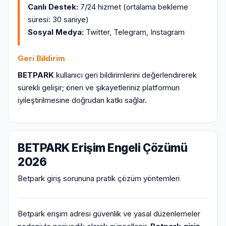
Canlı Destek:
7/24 hizmet (ortalama bekleme
süresi: 30 saniye)
Sosyal Medya:
Twitter, Telegram, Instagram
Geri Bildirim
BETPARK
kullanıcı geri bildirimlerini değerlendirerek
sürekli gelişir; öneri ve şikayetleriniz platformun
iyileştirilmesine doğrudan katkı sağlar.
BETPARK Erişim Engeli Çözümü
2026
Betpark giriş sorununa pratik çözüm yöntemleri
Betpark erişim adresi güvenlik ve yasal düzenlemeler