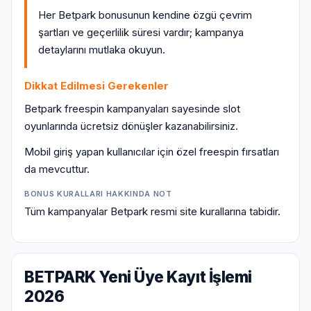
Her Betpark bonusunun kendine özgü çevrim
şartları ve geçerlilik süresi vardır; kampanya
detaylarını mutlaka okuyun.
Dikkat Edilmesi Gerekenler
Betpark freespin kampanyaları sayesinde slot
oyunlarında ücretsiz dönüşler kazanabilirsiniz.
Mobil giriş yapan kullanıcılar için özel freespin fırsatları
da mevcuttur.
BONUS KURALLARI HAKKINDA NOT
Tüm kampanyalar Betpark resmi site kurallarına tabidir.
BETPARK Yeni Üye Kayıt İşlemi
2026