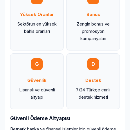
Yüksek Oranlar
Bonus
Sektörün en yüksek
Zengin bonus ve
bahis oranları
promosyon
kampanyaları
G
D
Güvenlik
Destek
Lisanslı ve güvenli
7/24 Türkçe canlı
altyapı
destek hizmeti
Güvenli Ödeme Altyapısı
Betpark banka ve finansal işlemler için güvenli ödeme